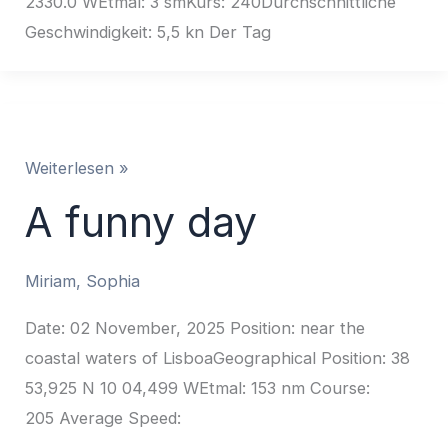
2330.0 WEtmal: 3 smKurs: 240Durchschnittliche
Geschwindigkeit: 5,5 kn Der Tag
A
Weiterlesen »
funny
A funny day
day
Miriam
,
Sophia
Date: 02 November, 2025 Position: near the
coastal waters of LisboaGeographical Position: 38
53,925 N 10 04,499 WEtmal: 153 nm Course:
205 Average Speed: