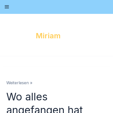
Zum
Inhalt
springen
Miriam
Wo
Weiterlesen »
alles
Wo alles
angefangen
hat
angefangen hat