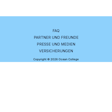
FAQ
PARTNER UND FREUNDE
PRESSE UND MEDIEN
VERSICHERUNGEN
Copyright © 2026 Ocean College
Impressum
-
Datenschutz
BEWERBUNG TEILNEHMER:INNEN
BEWERBUNG LEHRER:INNEN
BEWERBUNG STIPENDIUM
BEWERBUNG SOMMERTÖRN