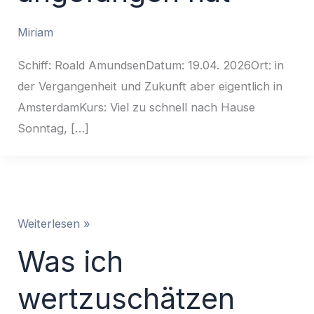
Miriam
Schiff: Roald AmundsenDatum: 19.04. 2026Ort: in
der Vergangenheit und Zukunft aber eigentlich in
AmsterdamKurs: Viel zu schnell nach Hause
Sonntag, […]
Was
Weiterlesen »
ich
Was ich
wertzuschätzen
gelernt
wertzuschätzen
habe