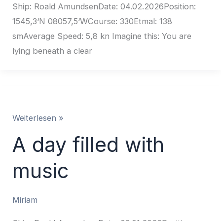
Ship: Roald AmundsenDate: 04.02.2026Position:
1545,3‘N 08057,5‘WCourse: 330Etmal: 138
smAverage Speed: 5,8 kn Imagine this: You are
lying beneath a clear
A
Weiterlesen »
day
A day filled with
filled
with
music
music
Miriam