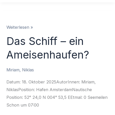
Das
Weiterlesen »
Schiff
Das Schiff – ein
–
ein
Ameisenhaufen?
Ameisenhaufen?
Miriam
,
Niklas
Datum: 18. Oktober 2025AutorInnen: Miriam,
NiklasPosition: Hafen AmsterdamNautische
Position: 52° 24,0 N 004° 53,5 EEtmal: 0 Seemeilen
Schon um 07:00