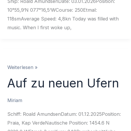
Ship: Roald AmundsenDate: 03.01.2026Position:
10°55,9‘N 077°16,5‘WCourse: 250Etmal:
118smAverage Speed: 4,8kn Today was filled with
music. When I first woke up,
Auf
Weiterlesen »
zu
Auf zu neuen Ufern
neuen
Ufern
Miriam
Schiff: Roald AmundsenDatum: 01.12.2025Position:
Praia, Kap VerdeNautische Position: 1454.6 N